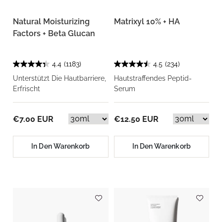
Natural Moisturizing
Matrixyl 10% + HA
Factors + Beta Glucan
4.4
(1183)
4.5
(234)
Unterstützt Die Hautbarriere,
Hautstraffendes Peptid-
Erfrischt
Serum
€7.00 EUR
€12.50 EUR
In Den Warenkorb
In Den Warenkorb