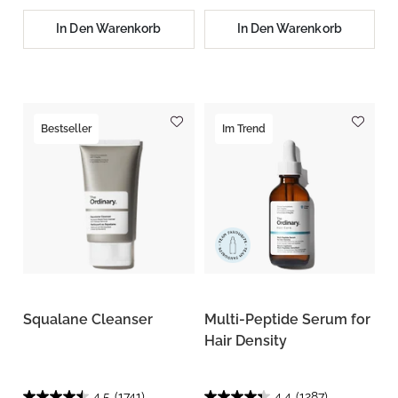
In Den Warenkorb
In Den Warenkorb
Bestseller
Im Trend
Squalane Cleanser
Multi-Peptide Serum for
Hair Density
4.5
(1741)
4.4
(1287)