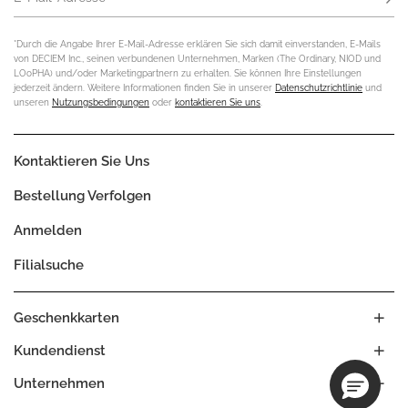
*Durch die Angabe Ihrer E-Mail-Adresse erklären Sie sich damit einverstanden, E-Mails
von DECIEM Inc., seinen verbundenen Unternehmen, Marken (The Ordinary, NIOD und
LOoPHA) und/oder Marketingpartnern zu erhalten. Sie können Ihre Einstellungen
jederzeit ändern. Weitere Informationen finden Sie in unserer
Datenschutzrichtlinie
und
unseren
Nutzungsbedingungen
oder
kontaktieren Sie uns
.
Kontaktieren Sie Uns
Bestellung Verfolgen
Anmelden
Filialsuche
Geschenkkarten
Kundendienst
Unternehmen