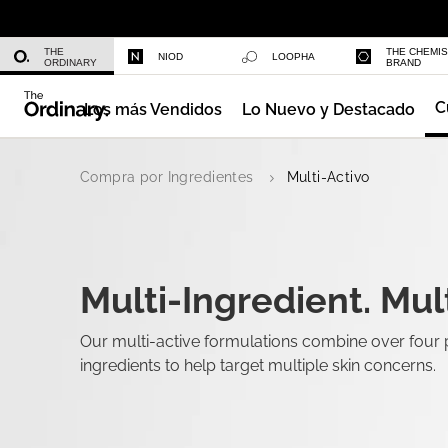
Niacinamide 10% + Zinc 1%
THE
THE CHEMI
NIOD
LOOPHA
ORDINARY
BRAND
C
Los más Vendidos
Lo Nuevo y Destacado
Azelaic Acid Suspension 10%
Compra por Ingredientes
Multi-Activo
Multi-Ingredient. Mult
Our multi-active formulations combine over four
ingredients to help target multiple skin concerns.