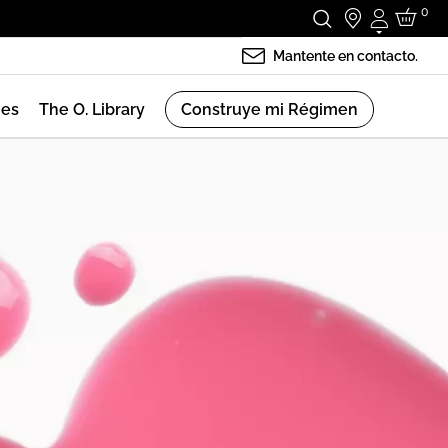
0
Iniciar se
Mantente en contacto.
nes
The O. Library
Construye mi Régimen