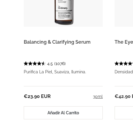
Balancing & Clarifying Serum
The Eye
4.5
(1076)
Purifica La Piel, Suaviza, Ilumina.
Densidad
€23.90 EUR
€42.90
30ml
Añadir Al Carrito