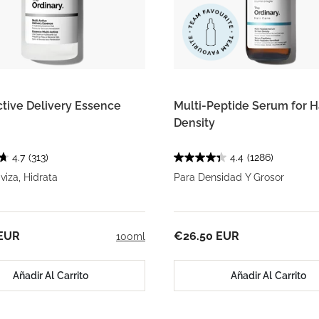
ctive Delivery Essence
Multi-Peptide Serum for H
Density
4.7
(313)
4.4
(1286)
aviza, Hidrata
Para Densidad Y Grosor
 EUR
€26.50 EUR
100ml
Añadir Al Carrito
Añadir Al Carrito