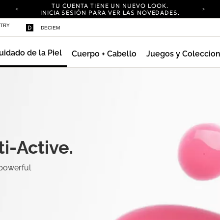
TU CUENTA TIENE UN NUEVO LOOK.
INICIA SESIÓN PARA VER LAS NOVEDADES.
ENVÍO GRATIS EN PEDIDOS SUPERIORES A 25
STRY
DECIEM
EUR
ENVÍO NEUTRO EN CARBONO EN TODOS LOS
PEDIDOS.
uidado de la Piel
Cuerpo + Cabello
Juegos y Coleccio
TU CUENTA TIENE UN NUEVO LOOK.
INICIA SESIÓN PARA VER LAS NOVEDADES.
ENVÍO GRATIS EN PEDIDOS SUPERIORES A 25
EUR
ENVÍO NEUTRO EN CARBONO EN TODOS LOS
PEDIDOS.
i-Active.
 powerful