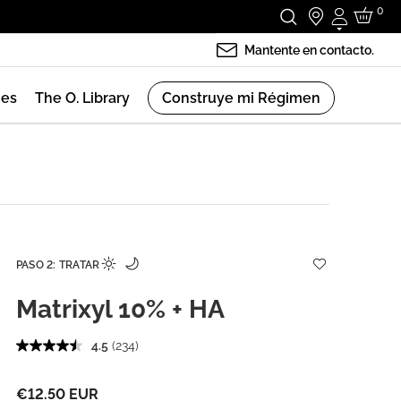
0
Iniciar se
Mantente en contacto.
nes
The O. Library
Construye mi Régimen
PASO 2: TRATAR
Matrixyl 10% + HA
4.5
(234)
€12.50 EUR