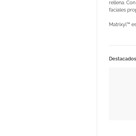
rellena. Con
faciales pro
Matrixyl™ e
Destacado