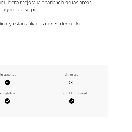
um ligero mejora la apariencia de las áreas
olágeno de su piel.
inary están afiliados con Sederma Inc.
sin alcohol
sin grasa
Sí
N.º
sin gluten
sin crueldad animal
Sí
Sí