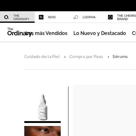
Niacinamide 10% + Zinc 1%
THE
THE CHEMI
NIOD
LOOPHA
ORDINARY
BRAND
Los más Vendidos
Lo Nuevo y Destacado
C
Azelaic Acid Suspension 10%
Cuidado de la Piel
Compra por Paso
Sérums