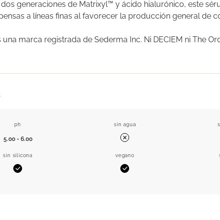
 dos generaciones de Matrixyl™ y ácido hialurónico, este sér
pensas a líneas finas al favorecer la producción general de c
s una marca registrada de Sederma Inc. Ni DECIEM ni The Ord
s
ph
sin agua
5.00 - 6.00
N.º
sin silicona
vegano
Sí
Sí