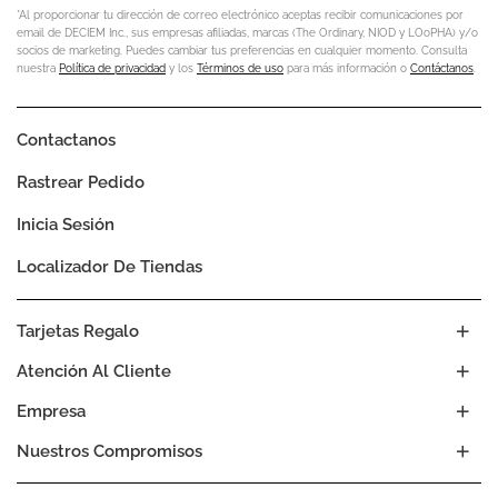
*Al proporcionar tu dirección de correo electrónico aceptas recibir comunicaciones por
email de DECIEM Inc., sus empresas afiliadas, marcas (The Ordinary, NIOD y LOoPHA) y/o
socios de marketing. Puedes cambiar tus preferencias en cualquier momento. Consulta
nuestra
Política de privacidad
y los
Términos de uso
para más información o
Contáctanos
.
Contactanos
Rastrear Pedido
Inicia Sesión
Localizador De Tiendas
Tarjetas Regalo
Atención Al Cliente
Empresa
Nuestros Compromisos