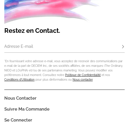
Restez en Contact.
Adresse E-mail
S'ab
*En fournissant votre adresse e-mail, vous acceptez de recevoir des communications par
e-mail de la part de DECIEM Inc., de ses sociétés affiliées, de ses marques (The Ordinary,
NIOD et LOoPHA) et/ou de ses partenaires marketing. Vous pouvez modifier vos
préférences à tout moment. Consultez notre
Politique de Confidentialité
et nos
Conditions d'Utilisation
pour plus dinformations ou
Nous contacter
.
Nous Contacter
Suivre Ma Commande
Se Connecter