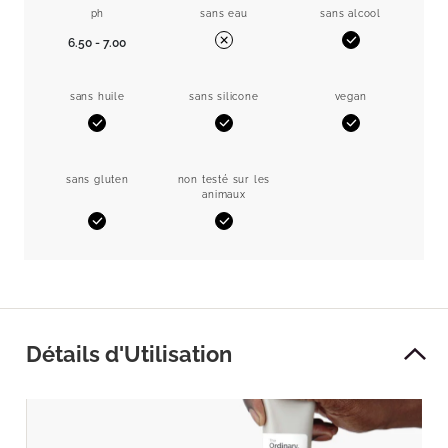
ph
sans eau
sans alcool
6.50 - 7.00
Oui
Non
sans huile
sans silicone
vegan
Oui
Oui
Oui
sans gluten
non testé sur les
animaux
Oui
Oui
Détails d'Utilisation