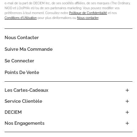
e-mail de la part de DECIEM Inc., de ses sociétés affiliées, de ses marques (The Ordinary,
NIOD et LOoPHA) et/ou de ses partenaires marketing. Vous pouvez modifier vos
préférences à tout moment. Consultez notre
Politique de Confidentialité
et nos
Conditions d'Utilisation
pour plus dinformations ou
Nous contacter
.
Nous Contacter
Suivre Ma Commande
Se Connecter
Points De Vente
Les Cartes-Cadeaux
Service Clientèle
DECIEM
Nos Engagements