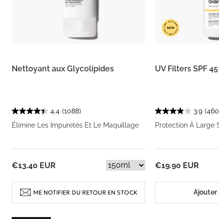
Nettoyant aux Glycolipides
UV Filters SPF 4
4.4
(1088)
3.9
(460
Élimine Les Impuretés Et Le Maquillage
Protection À Large 
€13.40 EUR
€19.90 EUR
Ajouter
ME NOTIFIER DU RETOUR EN STOCK