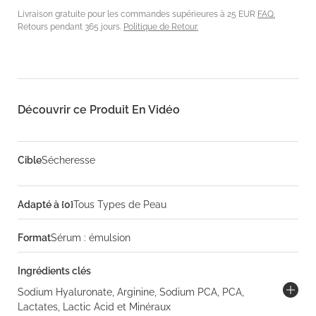
Livraison gratuite pour les commandes supérieures à 25 EUR
FAQ.
Retours pendant 365 jours.
Politique de Retour.
Découvrir ce Produit En Vidéo
Cible
Sécheresse
Adapté à {0}
Tous Types de Peau
Format
Sérum : émulsion
Ingrédients clés
Sodium Hyaluronate, Arginine, Sodium PCA, PCA,
Lactates, Lactic Acid et Minéraux