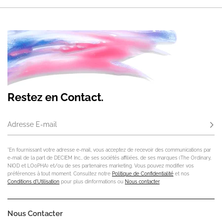
Restez en Contact.
Adresse E-mail
S'ab
*En fournissant votre adresse e-mail, vous acceptez de recevoir des communications par
e-mail de la part de DECIEM Inc., de ses sociétés affiliées, de ses marques (The Ordinary,
NIOD et LOoPHA) et/ou de ses partenaires marketing. Vous pouvez modifier vos
préférences à tout moment. Consultez notre
Politique de Confidentialité
et nos
Conditions d'Utilisation
pour plus dinformations ou
Nous contacter
.
Nous Contacter