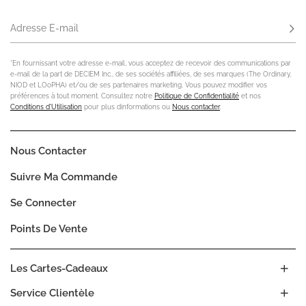
Adresse E-mail
S'ab
*En fournissant votre adresse e-mail, vous acceptez de recevoir des communications par
e-mail de la part de DECIEM Inc., de ses sociétés affiliées, de ses marques (The Ordinary,
NIOD et LOoPHA) et/ou de ses partenaires marketing. Vous pouvez modifier vos
préférences à tout moment. Consultez notre
Politique de Confidentialité
et nos
Conditions d'Utilisation
pour plus dinformations ou
Nous contacter
.
Nous Contacter
Suivre Ma Commande
Se Connecter
Points De Vente
Les Cartes-Cadeaux
Service Clientèle