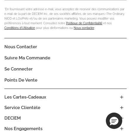
*En fournissant votre adresse e-mail, vous acceptez de recevoir des communications par
e-mail de la part de DECIEM Inc., de ses sociétés affiliées, de ses marques (The Ordinary,
NIOD et LOoPHA) et/ou de ses partenaires marketing. Vous pouvez modifier vos
préférences à tout moment. Consultez notre
Politique de Confidentialité
et nos
Conditions d'Utilisation
pour plus dinformations ou
Nous contacter
.
Nous Contacter
Suivre Ma Commande
Se Connecter
Points De Vente
Les Cartes-Cadeaux
Service Clientèle
DECIEM
Nos Engagements