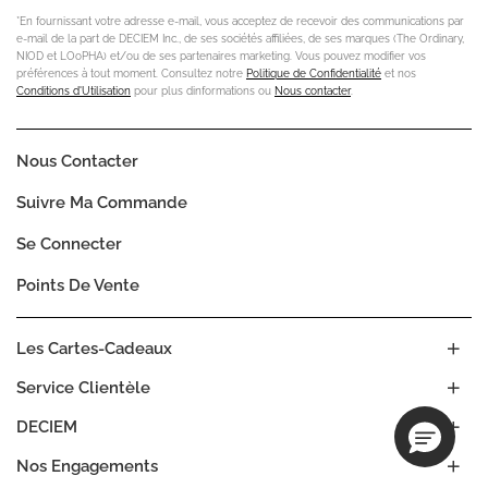
*En fournissant votre adresse e-mail, vous acceptez de recevoir des communications par
e-mail de la part de DECIEM Inc., de ses sociétés affiliées, de ses marques (The Ordinary,
NIOD et LOoPHA) et/ou de ses partenaires marketing. Vous pouvez modifier vos
préférences à tout moment. Consultez notre
Politique de Confidentialité
et nos
Conditions d'Utilisation
pour plus dinformations ou
Nous contacter
.
Nous Contacter
Suivre Ma Commande
Se Connecter
Points De Vente
Les Cartes-Cadeaux
Service Clientèle
DECIEM
Nos Engagements