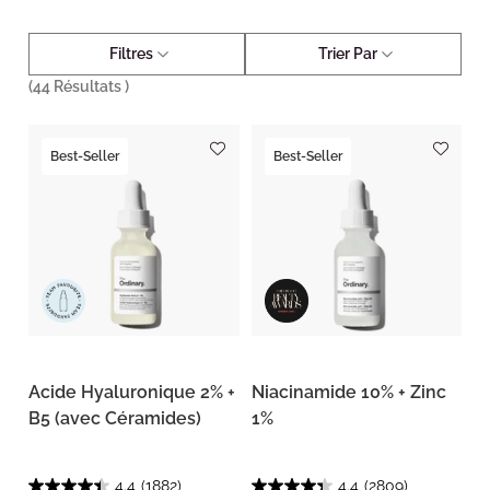
Filtres
Trier Par
(
44
Résultats )
Best-Seller
Best-Seller
Acide Hyaluronique 2% +
Niacinamide 10% + Zinc
B5 (avec Céramides)
1%
4.4
(1882)
4.4
(2809)