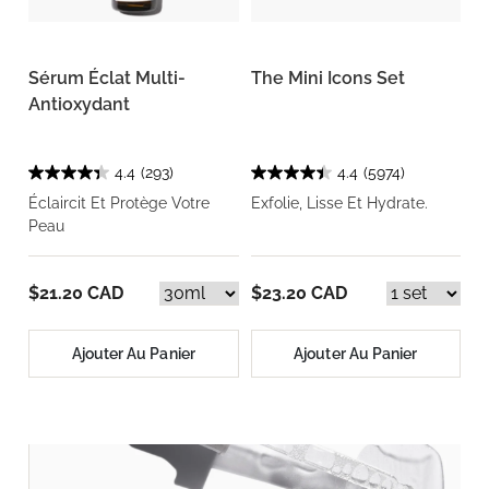
Sérum Éclat Multi-
The Mini Icons Set
Antioxydant
4.4
(293)
4.4
(5974)
Éclaircit Et Protège Votre
Exfolie, Lisse Et Hydrate.
Peau
$21.20 CAD
$23.20 CAD
Ajouter Au Panier
Ajouter Au Panier