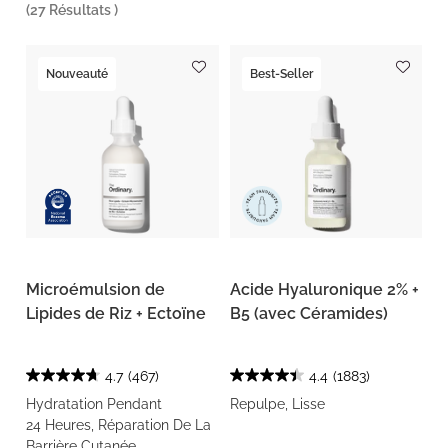
(
27
Résultats )
Nouveauté
Best-Seller
Microémulsion de
Acide Hyaluronique 2% +
Lipides de Riz + Ectoïne
B5 (avec Céramides)
4.7
(467)
4.4
(1883)
Hydratation Pendant
Repulpe, Lisse
24 Heures, Réparation De La
Barrière Cutanée