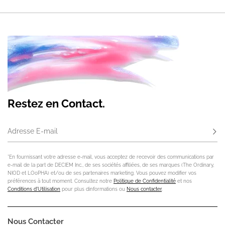
Restez en Contact.
Adresse E-mail
S'ab
*En fournissant votre adresse e-mail, vous acceptez de recevoir des communications par
e-mail de la part de DECIEM Inc., de ses sociétés affiliées, de ses marques (The Ordinary,
NIOD et LOoPHA) et/ou de ses partenaires marketing. Vous pouvez modifier vos
préférences à tout moment. Consultez notre
Politique de Confidentialité
et nos
Conditions d'Utilisation
pour plus dinformations ou
Nous contacter
.
Nous Contacter