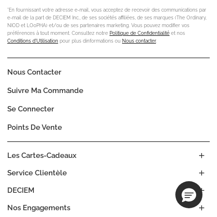
*En fournissant votre adresse e-mail, vous acceptez de recevoir des communications par
e-mail de la part de DECIEM Inc., de ses sociétés affiliées, de ses marques (The Ordinary,
NIOD et LOoPHA) et/ou de ses partenaires marketing. Vous pouvez modifier vos
préférences à tout moment. Consultez notre
Politique de Confidentialité
et nos
Conditions d'Utilisation
pour plus dinformations ou
Nous contacter
.
Nous Contacter
Suivre Ma Commande
Se Connecter
Points De Vente
Les Cartes-Cadeaux
Service Clientèle
DECIEM
Nos Engagements