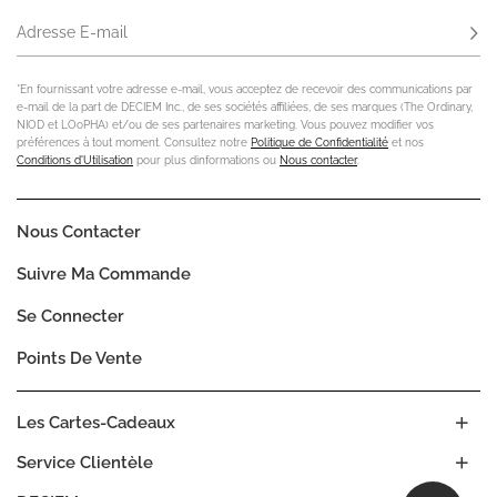
Adresse E-mail
S'ab
*En fournissant votre adresse e-mail, vous acceptez de recevoir des communications par
e-mail de la part de DECIEM Inc., de ses sociétés affiliées, de ses marques (The Ordinary,
NIOD et LOoPHA) et/ou de ses partenaires marketing. Vous pouvez modifier vos
préférences à tout moment. Consultez notre
Politique de Confidentialité
et nos
Conditions d'Utilisation
pour plus dinformations ou
Nous contacter
.
Nous Contacter
Suivre Ma Commande
Se Connecter
Points De Vente
Les Cartes-Cadeaux
Service Clientèle