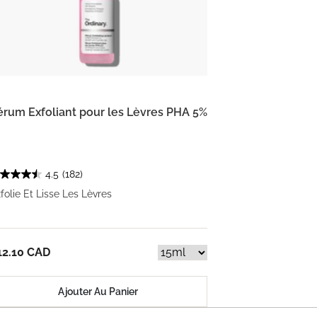
érum Exfoliant pour les Lèvres PHA 5%
4.5
(182)
folie Et Lisse Les Lèvres
12.10 CAD
Ajouter Au Panier