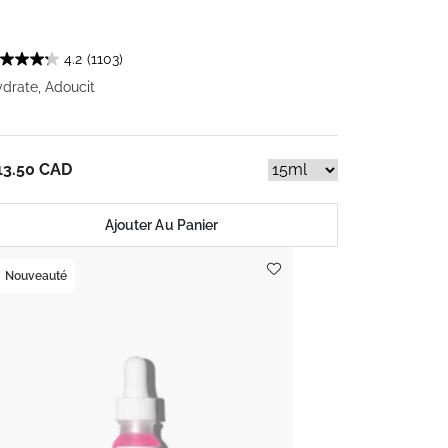
4.2
(1103)
drate, Adoucit
13.50 CAD
Ajouter Au Panier
Nouveauté