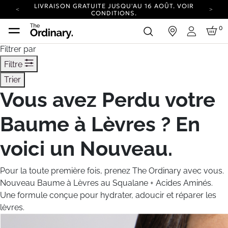
LIVRAISON GRATUITE JUSQU'AU 16 AOÛT. VOIR
CONDITIONS.
NOUVEAU DESIGN DU COMPTE.
0
nexion
CONNECTEZ-VOUS POUR EXPLORER.
Connexion
EXPÉDITION NEUTRE EN CARBONE POUR
Filtrer par
TOUTES LES COMMANDES.
LIVRAISON GRATUITE JUSQU'AU 16 AOÛT. VOIR
Filtre
CONDITIONS.
Trier
NOUVEAU DESIGN DU COMPTE.
CONNECTEZ-VOUS POUR EXPLORER.
Vous avez Perdu votre
EXPÉDITION NEUTRE EN CARBONE POUR
TOUTES LES COMMANDES.
Baume à Lèvres ? En
voici un Nouveau.
Pour la toute première fois, prenez The Ordinary avec vous.
Nouveau Baume à Lèvres au Squalane + Acides Aminés.
Une formule conçue pour hydrater, adoucir et réparer les
lèvres.