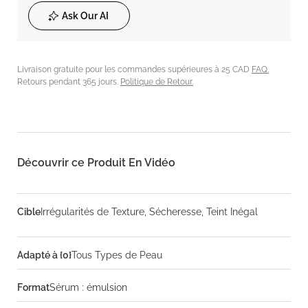
Ask Our AI
Livraison gratuite pour les commandes supérieures à 25 CAD
FAQ.
Retours pendant 365 jours.
Politique de Retour.
Découvrir ce Produit En Vidéo
Cible
Irrégularités de Texture, Sécheresse, Teint Inégal
Adapté à {0}
Tous Types de Peau
Format
Sérum : émulsion