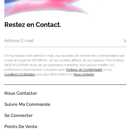
Restez en Contact.
Adresse E-mail
S'ab
*En fournissant votre adresse e-mail, vous acceptez de recevoir des communications par
e-mail de la part de DECIEM Inc., de ses sociétés affiliées, de ses marques (The Ordinary,
NIOD et LOoPHA) et/ou de ses partenaires marketing. Vous pouvez modifier vos
préférences à tout moment. Consultez notre
Politique de Confidentialité
et nos
Conditions d'Utilisation
pour plus dinformations ou
Nous contacter
.
Nous Contacter
Suivre Ma Commande
Se Connecter
Points De Vente