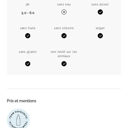
ph
sans eau
sans alcool
5.0 - 6.0
Oui
Non
sans huile
sans silicone
vegan
Oui
Oui
Oui
sans gluten
non testé sur les
animaux
Oui
Oui
Prix et mentions