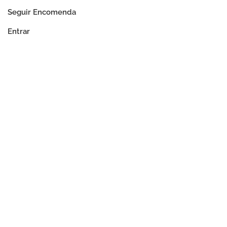
Seguir Encomenda
Entrar
Localizador De Lojas
Apoio Ao Cliente
Empresa
O Nosso Compromisso
Localização
Alterar
PORTUGAL
Idioma
PT
EN
© DECIEM Beauty Group Inc. 2022. All rights reserved.