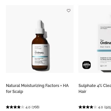
Natural Moisturizing Factors + HA
Sulphate 4% Clea
for Scalp
Hair
4.0
(768)
4.0
(925