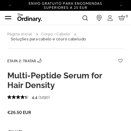
ENVIO GRATUITO PARA ENCOMENDAS
SUPERIORES A 25 EUR
ENVIO NEUTRO EM CARBONO EM TODAS AS
0
iar sessão
ENCOMENDAS.
Iniciar sess
A SUA CONTA TEM UM NOVO VISUAL.
INICIE SESSÃO PARA EXPLORAR AS
NOVIDADES.
Página inicial
Corpo + Cabelo
ENVIO GRATUITO PARA ENCOMENDAS
Soluções para cabelo e couro cabeludo
SUPERIORES A 25 EUR
ENVIO NEUTRO EM CARBONO EM TODAS AS
ENCOMENDAS.
ETAPA 2: TRATAR
Multi-Peptide Serum for
Hair Density
4.4
(1290)
€26.50 EUR