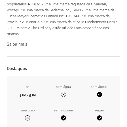
proprietários. REDENSYL™ é uma marca registada da Givaudan,
Procapil™ é uma marca da Sederma Inc., CAPIXYL™ é uma marca da
Lucas Meyer Cosmetics Canada Inc., BAICAPIL™ é uma marca da
Provital, SA, e AnaGain™ é uma marca da Mibelle Biochemistry. Nem a
DECIEM nem a The Ordinary estão afiliadas aos proprietários das
marcas...
Saiba mais
Destaques
ph
sem água
sem álcool
4.80 - 5.80
Sim
Não
sem óleo
sem silicone
vegan
Sim
Sim
Não