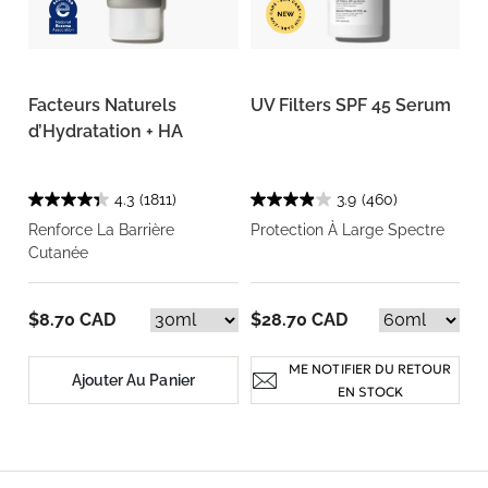
Facteurs Naturels
UV Filters SPF 45 Serum
d’Hydratation + HA
4.3
(1811)
3.9
(460)
Renforce La Barrière
Protection À Large Spectre
Cutanée
$8.70 CAD
$28.70 CAD
ME NOTIFIER DU RETOUR
Ajouter Au Panier
EN STOCK