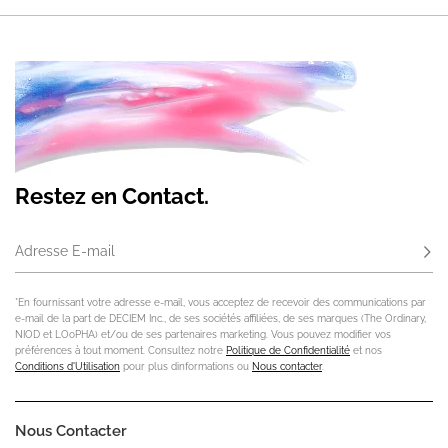
Restez en Contact.
Adresse E-mail
S'ab
*En fournissant votre adresse e-mail, vous acceptez de recevoir des communications par
e-mail de la part de DECIEM Inc., de ses sociétés affiliées, de ses marques (The Ordinary,
NIOD et LOoPHA) et/ou de ses partenaires marketing. Vous pouvez modifier vos
préférences à tout moment. Consultez notre
Politique de Confidentialité
et nos
Conditions d'Utilisation
pour plus dinformations ou
Nous contacter
.
Nous Contacter