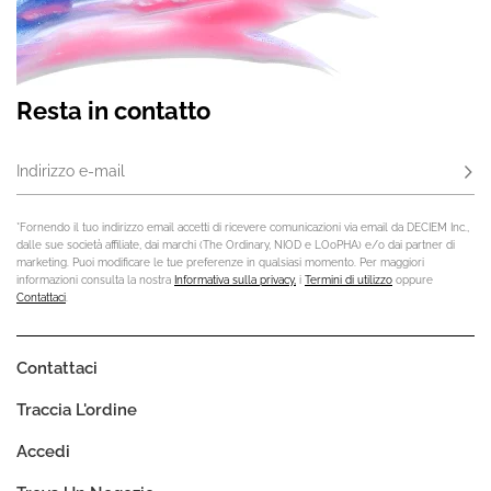
Resta in contatto
Indirizzo e-mail
Iscri
*Fornendo il tuo indirizzo email accetti di ricevere comunicazioni via email da DECIEM Inc.,
dalle sue società affiliate, dai marchi (The Ordinary, NIOD e LOoPHA) e/o dai partner di
marketing. Puoi modificare le tue preferenze in qualsiasi momento. Per maggiori
informazioni consulta la nostra
Informativa sulla privacy,
i
Termini di utilizzo
oppure
Contattaci
.
Contattaci
Traccia L'ordine
Accedi