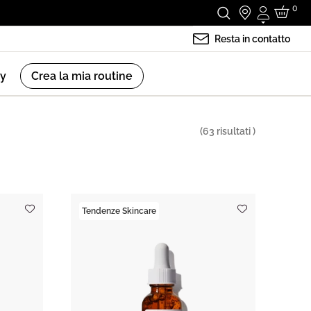
0
Accedi
Resta in contatto
ry
Crea la mia routine
(
63
risultati )
Tendenze Skincare