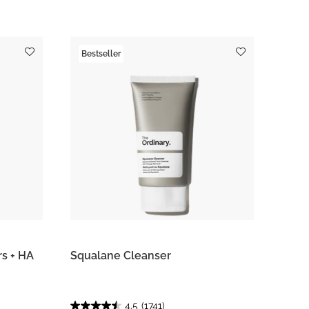
Bestseller
rs + HA
Squalane Cleanser
4.5
(1741)