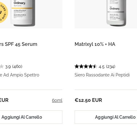
ers SPF 45 Serum
Matrixyl 10% + HA
3.9
(460)
4.5
(234)
ne Ad Ampio Spettro
Siero Rassodante Ai Peptidi
 EUR
€12.50 EUR
60ml
Aggiungi Al Carrello
Aggiungi Al Carrello