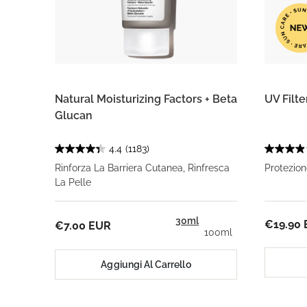
Natural Moisturizing Factors + Beta
UV Filt
Glucan
4.4
(1183)
Rinforza La Barriera Cutanea, Rinfresca
Protezio
La Pelle
30ml
€19.90
€7.00 EUR
100ml
Aggiungi Al Carrello