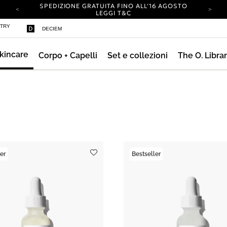
SPEDIZIONE GRATUITA FINO ALL'16 AGOSTO
LEGGI T&C
IL TUO ACCOUNT HA UN NUOVO LOOK.
STRY
DECIEM
ACCEDI PER SCOPRIRE LE NOVITÀ.
SPEDIZIONE A IMPATTO ZERO SU TUTTI GLI
ORDINI.
kincare
Corpo + Capelli
Set e collezioni
The O. Libra
SPEDIZIONE GRATUITA FINO ALL'16 AGOSTO
LEGGI T&C
IL TUO ACCOUNT HA UN NUOVO LOOK.
ACCEDI PER SCOPRIRE LE NOVITÀ.
SPEDIZIONE A IMPATTO ZERO SU TUTTI GLI
ORDINI.
er
Bestseller