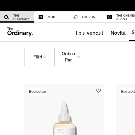
Niacinamide 10% + Zinc 1%
THE
THE CHEMI
NIOD
LOOPHA
ORDINARY
BRAND
S
I più venduti
Novità
Azelaic Acid Suspension 10%
Skincare
Per Fase
Ordina
Filtri
Per
Bestseller
Bestsell