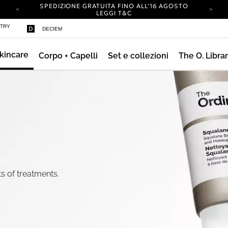
SPEDIZIONE GRATUITA FINO ALL'16 AGOSTO
LEGGI T&C
IL TUO ACCOUNT HA UN NUOVO LOOK.
STRY
DECIEM
ACCEDI PER SCOPRIRE LE NOVITÀ.
SPEDIZIONE A IMPATTO ZERO SU TUTTI GLI
ORDINI.
kincare
Corpo + Capelli
Set e collezioni
The O. Libra
SPEDIZIONE GRATUITA FINO ALL'16 AGOSTO
LEGGI T&C
IL TUO ACCOUNT HA UN NUOVO LOOK.
ACCEDI PER SCOPRIRE LE NOVITÀ.
SPEDIZIONE A IMPATTO ZERO SU TUTTI GLI
ORDINI.
ts of treatments.