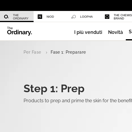
Niacinamide 10% + Zinc 1%
THE
THE CHEMI
NIOD
LOOPHA
ORDINARY
BRAND
S
I più venduti
Novità
Azelaic Acid Suspension 10%
Per Fase
Fase 1: Preparare
Step 1: Prep
Products to prep and prime the skin for the benefi