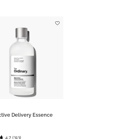
ctive Delivery Essence
4.7
(313)