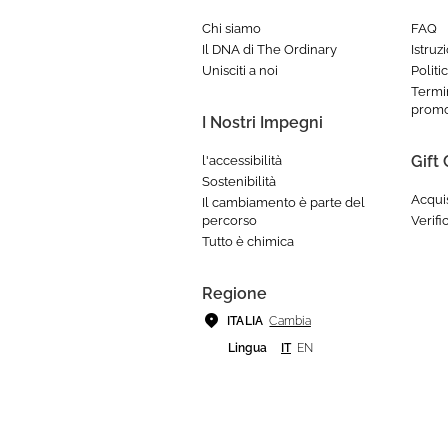
Chi siamo
FAQ
Il DNA di The Ordinary
Istruz
Unisciti a noi
Politi
Termin
promo
I Nostri Impegni
Gift
l'accessibilità
Sostenibilità
Acqui
Il cambiamento è parte del
percorso
Verifi
Tutto è chimica
Regione
Cambia
ITALIA
Lingua
IT
EN