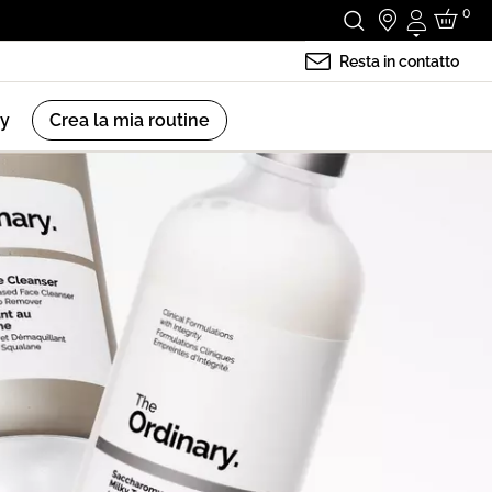
0
Accedi
Resta in contatto
ry
Crea la mia routine