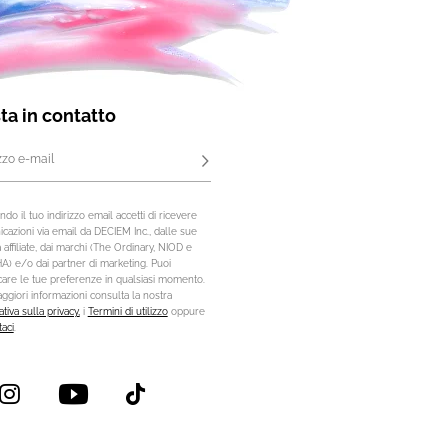
ta in contatto
izzo e-mail
Iscriviti
do il tuo indirizzo email accetti di ricevere
cazioni via email da DECIEM Inc., dalle sue
 affiliate, dai marchi (The Ordinary, NIOD e
) e/o dai partner di marketing. Puoi
care le tue preferenze in qualsiasi momento.
ggiori informazioni consulta la nostra
tiva sulla privacy,
i
Termini di utilizzo
oppure
taci
.