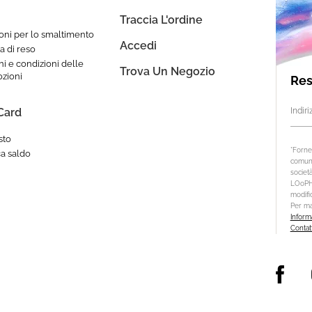
Traccia L'ordine
ioni per lo smaltimento
Accedi
ca di reso
i e condizioni delle
Trova Un Negozio
zioni
Res
 Card
Indir
sto
*Fornen
ca saldo
comuni
società
LOoPHA
modifi
Per ma
Informa
Contat