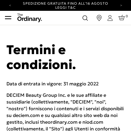
SPEDIZIONE GRATUITA FINO ALL'16 AGOSTO
LEGGI T&C
IL TUO ACCOUNT HA UN NUOVO LOOK.
0
edi
ACCEDI PER SCOPRIRE LE NOVITÀ.
Accedi
SPEDIZIONE A IMPATTO ZERO SU TUTTI GLI
ORDINI.
SPEDIZIONE GRATUITA FINO ALL'16 AGOSTO
LEGGI T&C
Termini e
IL TUO ACCOUNT HA UN NUOVO LOOK.
ACCEDI PER SCOPRIRE LE NOVITÀ.
SPEDIZIONE A IMPATTO ZERO SU TUTTI GLI
condizioni.
ORDINI.
Data di entrata in vigore: 31 maggio 2022
DECIEM Beauty Group Inc. e le sue affiliate e
sussidiarie (collettivamente, "DECIEM", "noi",
"nostro") forniscono i contenuti e i servizi disponibili
su deciem.com e su qualsiasi altro sito web da noi
gestito, inclusi theordinary.com e niod.com
(collettivamente, il "Sito") agli Utenti in conformità