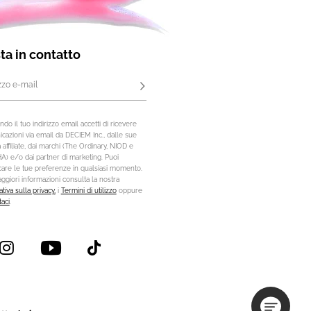
ta in contatto
izzo e-mail
Iscriviti
do il tuo indirizzo email accetti di ricevere
cazioni via email da DECIEM Inc., dalle sue
 affiliate, dai marchi (The Ordinary, NIOD e
) e/o dai partner di marketing. Puoi
care le tue preferenze in qualsiasi momento.
ggiori informazioni consulta la nostra
tiva sulla privacy,
i
Termini di utilizzo
oppure
taci
.