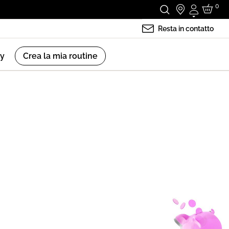
0
Accedi
Resta in contatto
ry
Crea la mia routine