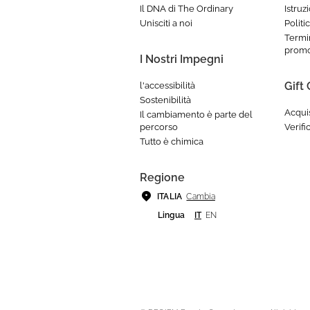
Il DNA di The Ordinary
Istruz
Unisciti a noi
Politi
Termin
promo
I Nostri Impegni
Gift
l'accessibilità
Sostenibilità
Acqui
Il cambiamento è parte del
percorso
Verifi
Tutto è chimica
Regione
Cambia
ITALIA
Lingua
IT
EN