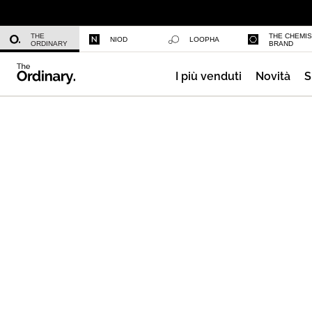
Niacinamide 10% + Zinc 1%
THE
THE CHEMI
NIOD
LOOPHA
ORDINARY
BRAND
I più venduti
Novità
S
Azelaic Acid Suspension 10%