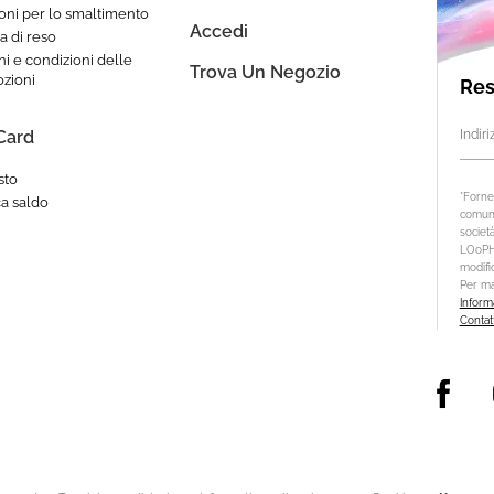
ioni per lo smaltimento
Accedi
ca di reso
i e condizioni delle
Trova Un Negozio
zioni
Res
 Card
Indir
sto
*Fornen
ca saldo
comuni
società
LOoPHA
modifi
Per ma
Informa
Contat