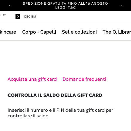
SPEDIZIONE GRATUITA FINO ALL'16 AGOSTO
LEGGI T&C
IL TUO ACCOUNT HA UN NUOVO LOOK.
STRY
DECIEM
ACCEDI PER SCOPRIRE LE NOVITÀ.
SPEDIZIONE A IMPATTO ZERO SU TUTTI GLI
ORDINI.
kincare
Corpo + Capelli
Set e collezioni
The O. Libra
SPEDIZIONE GRATUITA FINO ALL'16 AGOSTO
LEGGI T&C
IL TUO ACCOUNT HA UN NUOVO LOOK.
ACCEDI PER SCOPRIRE LE NOVITÀ.
SPEDIZIONE A IMPATTO ZERO SU TUTTI GLI
ORDINI.
Acquista una gift card
Domande frequenti
CONTROLLA IL SALDO DELLA GIFT CARD
Inserisci il numero e il PIN della tua gift card per
controllare il saldo