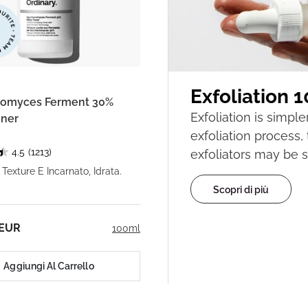
Exfoliation 1
romyces Ferment 30%
Exfoliation is simpl
oner
exfoliation process,
4.5
(1213)
exfoliators may be s
Texture E Incarnato, Idrata.
Scopri di più
 EUR
100ml
Aggiungi Al Carrello