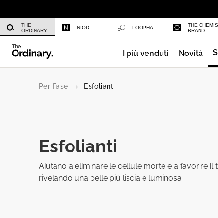
Niacinamide 10% + Zinc 1%
THE
THE CHEMI
NIOD
LOOPHA
ORDINARY
BRAND
S
I più venduti
Novità
Azelaic Acid Suspension 10%
Per Fase
Esfolianti
Esfolianti
Aiutano a eliminare le cellule morte e a favorire il
rivelando una pelle più liscia e luminosa.