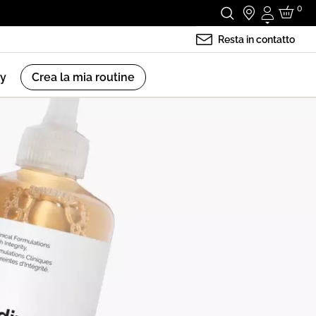
0
Accedi
Resta in contatto
ry
Crea la mia routine