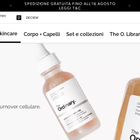
SPEDIZIONE GRATUITA FINO ALL'16 AGOSTO
LEGGI T&C
IL TUO ACCOUNT HA UN NUOVO LOOK.
STRY
DECIEM
ACCEDI PER SCOPRIRE LE NOVITÀ.
SPEDIZIONE A IMPATTO ZERO SU TUTTI GLI
ORDINI.
kincare
Corpo + Capelli
Set e collezioni
The O. Libra
SPEDIZIONE GRATUITA FINO ALL'16 AGOSTO
LEGGI T&C
IL TUO ACCOUNT HA UN NUOVO LOOK.
ACCEDI PER SCOPRIRE LE NOVITÀ.
SPEDIZIONE A IMPATTO ZERO SU TUTTI GLI
ORDINI.
 turnover cellulare,