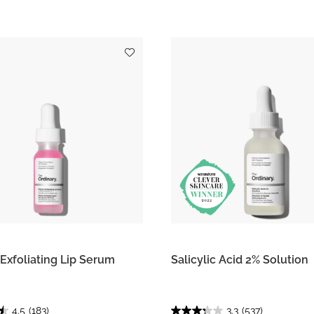
Exfoliating Lip Serum
Salicylic Acid 2% Solution
4.5
(183)
3.3
(537)