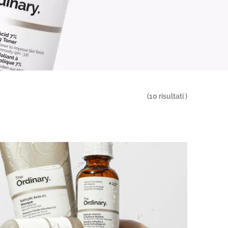
(
10
risultati )