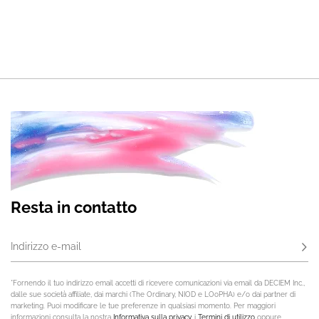
Resta in contatto
Indirizzo e-mail
Iscri
*Fornendo il tuo indirizzo email accetti di ricevere comunicazioni via email da DECIEM Inc.,
dalle sue società affiliate, dai marchi (The Ordinary, NIOD e LOoPHA) e/o dai partner di
marketing. Puoi modificare le tue preferenze in qualsiasi momento. Per maggiori
informazioni consulta la nostra
Informativa sulla privacy,
i
Termini di utilizzo
oppure