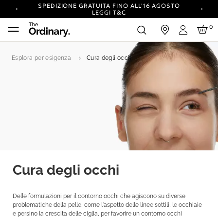
SPEDIZIONE GRATUITA FINO ALL'16 AGOSTO
LEGGI T&C
IL TUO ACCOUNT HA UN NUOVO LOOK.
0
edi
ACCEDI PER SCOPRIRE LE NOVITÀ.
Accedi
SPEDIZIONE A IMPATTO ZERO SU TUTTI GLI
ORDINI.
Esplora per esigenza
Cura degli occhi
SPEDIZIONE GRATUITA FINO ALL'16 AGOSTO
LEGGI T&C
IL TUO ACCOUNT HA UN NUOVO LOOK.
ACCEDI PER SCOPRIRE LE NOVITÀ.
SPEDIZIONE A IMPATTO ZERO SU TUTTI GLI
ORDINI.
Cura degli occhi
Delle formulazioni per il contorno occhi che agiscono su diverse
problematiche della pelle, come l'aspetto delle linee sottili, le occhiaie
e persino la crescita delle ciglia, per favorire un contorno occhi