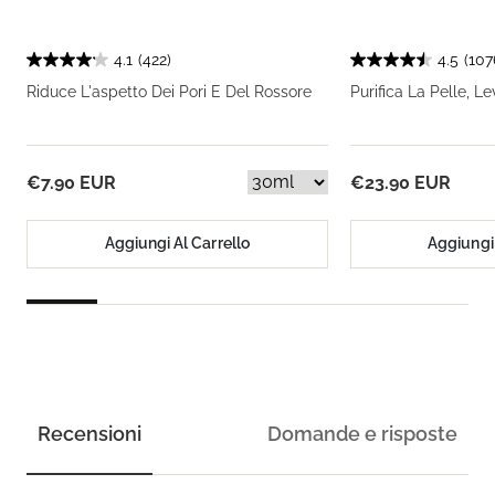
4.1
(422)
4.5
(107
Riduce L'aspetto Dei Pori E Del Rossore
Purifica La Pelle, Le
€7.90 EUR
€23.90 EUR
Aggiungi Al Carrello
Aggiungi 
Recensioni
Domande e risposte