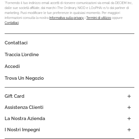
*Fornendo il tuo indirizzo email accetti di ricevere comunicazioni via email da DECIEM Inc.,
dalle sue società affiliate, dai marchi (The Ordinary, NIOD e LOoPHA) e/o dai partner di
marketing. Puoi modificare le tue preferenze in qualsiasi momento. Per maggiori
informazioni consulta la nostra
Informativa sulla privacy,
i
Termini di utilizzo
oppure
Contattaci
.
Contattaci
Traccia L'ordine
Accedi
Trova Un Negozio
Gift Card
Assistenza Clienti
La Nostra Azienda
I Nostri Impegni