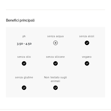
Benefici principali
ph
senza acqua
senza alcol
3.50 - 4.50
Sì
No
senza olio
senza silicone
vegano
Sì
Sì
Sì
senza glutine
Non testato sugli
animali
Sì
Sì