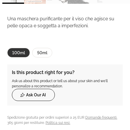
Una maschera purificante per il viso che agisce su
pelle opaca e soggetta a imperfezioni.
100ml
50ml
Is this product right for you?
Ask us about this product or tell us about your skin and we'll
personalize a recommendation.
Ask Our AI
Spedizione gratuita per ordini superiori a 25 EUR
Domande frequenti.
365 giorni per restituire.
Politica sui resi.