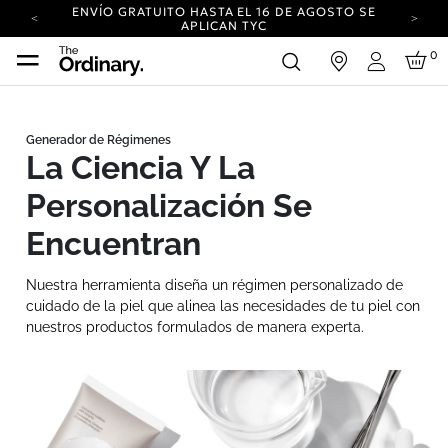
ENVÍO GRATUITO HASTA EL 16 DE AGOSTO SE
APLICAN TYC
TU CUENTA TIENE UN NUEVO LOOK
0
iar sesión
INICIA SESIÓN PARA VER LAS NOVEDADES.
Iniciar sesi
ENVÍO NEUTRO EN CARBONO EN TODOS LOS
PEDIDOS.
ENVÍO GRATUITO HASTA EL 16 DE AGOSTO SE
APLICAN TYC
La Ciencia Y La
TU CUENTA TIENE UN NUEVO LOOK
INICIA SESIÓN PARA VER LAS NOVEDADES.
Personalización Se
ENVÍO NEUTRO EN CARBONO EN TODOS LOS
PEDIDOS.
Encuentran
Nuestra herramienta diseña un régimen personalizado de
cuidado de la piel que alinea las necesidades de tu piel con
nuestros productos formulados de manera experta.