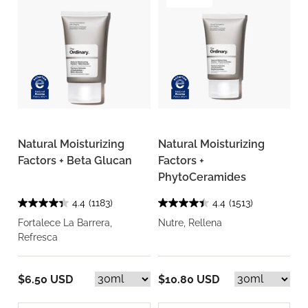
Natural Moisturizing
Natural Moisturizing
Factors + Beta Glucan
Factors +
PhytoCeramides
4.4
(1183)
4.4
(1513)
Fortalece La Barrera,
Nutre, Rellena
Refresca
$6.50 USD
$10.80 USD