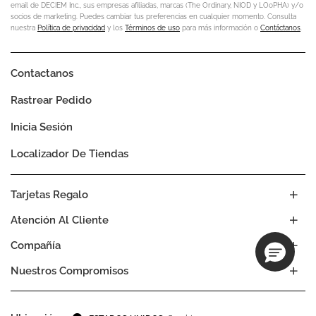
email de DECIEM Inc., sus empresas afiliadas, marcas (The Ordinary, NIOD y LOoPHA) y/o
socios de marketing. Puedes cambiar tus preferencias en cualquier momento. Consulta
nuestra
Política de privacidad
y los
Términos de uso
para más información o
Contáctanos
.
Contactanos
Rastrear Pedido
Inicia Sesión
Localizador De Tiendas
Tarjetas Regalo
Atención Al Cliente
Compañía
Nuestros Compromisos