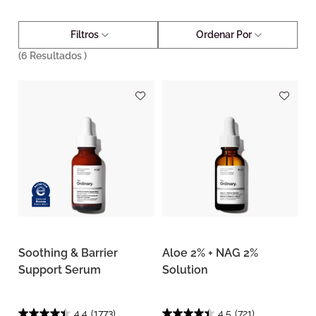
Filtros
Ordenar Por
(
6
Resultados )
Soothing & Barrier
Aloe 2% + NAG 2%
Support Serum
Solution
4.4
(1773)
4.5
(721)