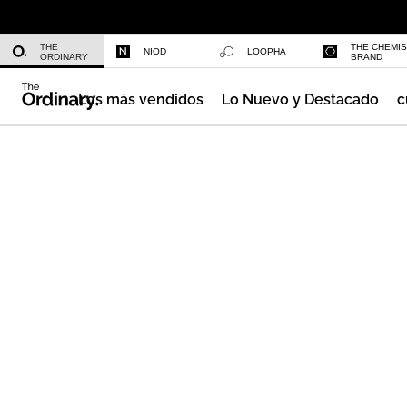
Daily Hydration Bottle
THE
THE CHEMI
NIOD
LOOPHA
ORDINARY
BRAND
Los más vendidos
Lo Nuevo y Destacado
c
Multi-Peptide Serum for Hair Densi