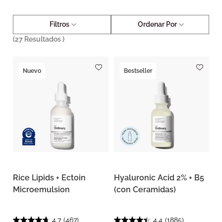
Filtros
Ordenar Por
(
27
Resultados )
Nuevo
Bestseller
Rice Lipids + Ectoin
Hyaluronic Acid 2% + B5
Microemulsion
(con Ceramidas)
4.7
(467)
4.4
(1885)