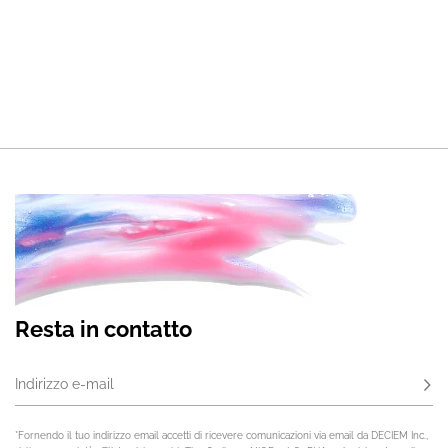
Resta in contatto
Indirizzo e-mail
Iscri
*Fornendo il tuo indirizzo email accetti di ricevere comunicazioni via email da DECIEM Inc.,