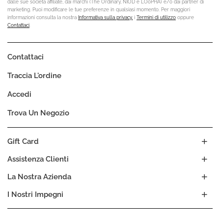
dalle sue società affiliate, dai marchi (The Ordinary, NIOD e LOoPHA) e/o dai partner di
marketing. Puoi modificare le tue preferenze in qualsiasi momento. Per maggiori
informazioni consulta la nostra
Informativa sulla privacy,
i
Termini di utilizzo
oppure
Contattaci
.
Contattaci
Traccia L'ordine
Accedi
Trova Un Negozio
Gift Card
Assistenza Clienti
La Nostra Azienda
I Nostri Impegni