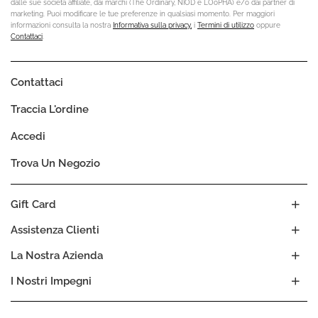
dalle sue società affiliate, dai marchi (The Ordinary, NIOD e LOoPHA) e/o dai partner di
marketing. Puoi modificare le tue preferenze in qualsiasi momento. Per maggiori
informazioni consulta la nostra
Informativa sulla privacy,
i
Termini di utilizzo
oppure
Contattaci
.
Contattaci
Traccia L'ordine
Accedi
Trova Un Negozio
Gift Card
Assistenza Clienti
La Nostra Azienda
I Nostri Impegni