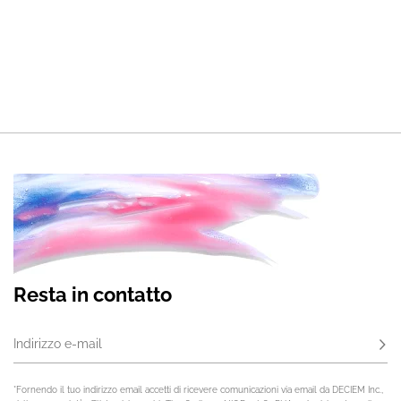
Resta in contatto
Indirizzo e-mail
Iscri
*Fornendo il tuo indirizzo email accetti di ricevere comunicazioni via email da DECIEM Inc.,