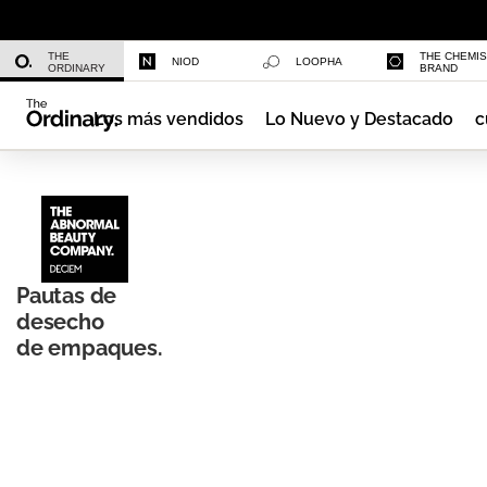
Multi-Peptide Serum for Hair Densi
THE
THE CHEMI
NIOD
LOOPHA
ORDINARY
BRAND
Los más vendidos
Lo Nuevo y Destacado
c
Daily Hydration Bottle
Pautas de
desecho
de empaques.