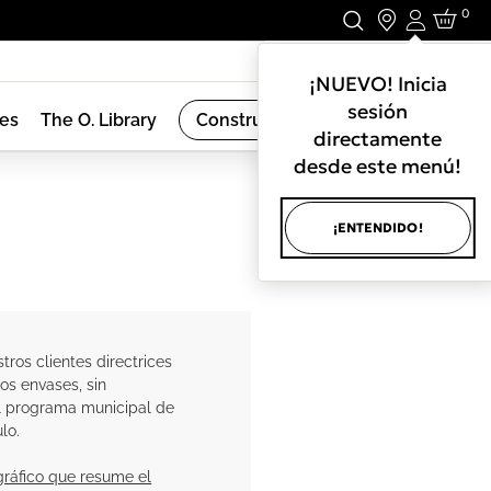
0
Iniciar se
Mantente en contacto.
¡NUEVO! Inicia
sesión
nes
The O. Library
Construye mi Régimen
directamente
desde este menú!
¡ENTENDIDO!
ros clientes directrices
los envases, sin
l programa municipal de
lo.
 gráfico que resume el