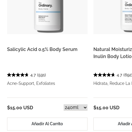
Salicylic Acid 0.5% Body Serum
Natural Moisturiz
Inulin Body Loti
4.7
(591)
4.7
(692
Acne-Support, Exfoliates
Hidrata, Reduce La
$15.00 USD
$15.00 USD
Añadir Al Carrito
Añadir 