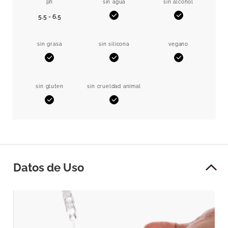
ph
sin agua
sin alcohol
5.5 - 6.5
Sí
Sí
sin grasa
sin silicona
vegano
Sí
Sí
Sí
sin gluten
sin crueldad animal
Sí
Sí
Datos de Uso