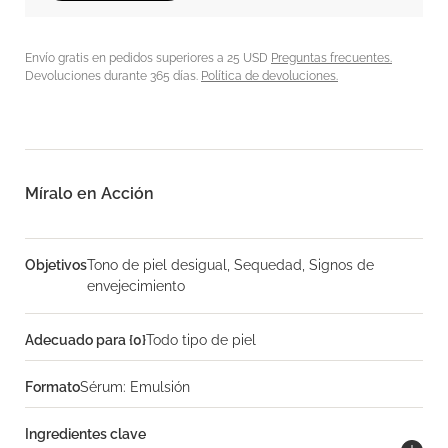
Envío gratis en pedidos superiores a 25 USD
Preguntas frecuentes.
Devoluciones durante 365 días.
Política de devoluciones.
Míralo en Acción
Objetivos
Tono de piel desigual, Sequedad, Signos de
envejecimiento
Adecuado para {0}
Todo tipo de piel
Formato
Sérum: Emulsión
Ingredientes clave