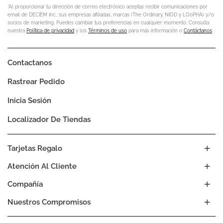
*Al proporcionar tu dirección de correo electrónico aceptas recibir comunicaciones por
email de DECIEM Inc., sus empresas afiliadas, marcas (The Ordinary, NIOD y LOoPHA) y/o
socios de marketing. Puedes cambiar tus preferencias en cualquier momento. Consulta
nuestra
Política de privacidad
y los
Términos de uso
para más información o
Contáctanos
.
Contactanos
Rastrear Pedido
Inicia Sesión
Localizador De Tiendas
Tarjetas Regalo
Atención Al Cliente
Compañía
Nuestros Compromisos